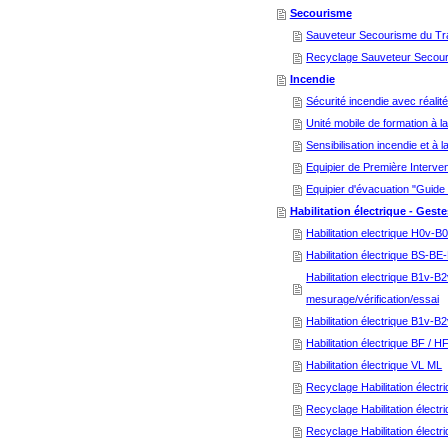
Secourisme
Sauveteur Secourisme du Tra
Recyclage Sauveteur Secouri
Incendie
Sécurité incendie avec réalit
Unité mobile de formation à l
Sensibilisation incendie et à 
Equipier de Première Interven
Equipier d'évacuation "Guide e
Habilitation électrique - Gest
Habilitation electrique H0v-B
Habilitation électrique BS-BE
Habilitation electrique B1v
mesurage/vérification/essai
Habilitation électrique B1v
Habilitation électrique BF / H
Habilitation électrique VL ML
Recyclage Habilitation élect
Recyclage Habilitation élec
Recyclage Habilitation élec