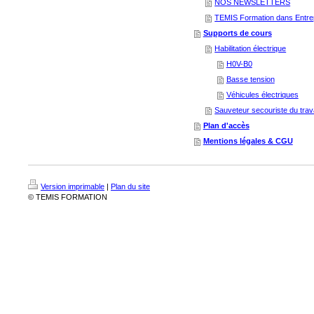
NOS NEWSLETTERS
TEMIS Formation dans Entrep
Supports de cours
Habilitation électrique
H0V-B0
Basse tension
Véhicules électriques
Sauveteur secouriste du trava
Plan d'accès
Mentions légales & CGU
Version imprimable
|
Plan du site
© TEMIS FORMATION