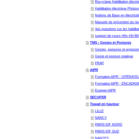
Recyclage Habilitation élect
Habilitation électrique Photo
Notions de Base en électricit
Manuels de prévention du ris
Vos questions sur les habilita
support de cours H0v-H0-B0
TMS : Gestes et Postures
Gestes, postures et ergonom
Geste et posture statique
PRAP
AIPR
Formation AIPR - OPÉRATE
Formation AIPR - ENCADR
Examen AIPR
SECUFER
Travail en hauteur
LILLE
NANCY
PARIS IDF NORD
PARIS IDF SUD
NANTES