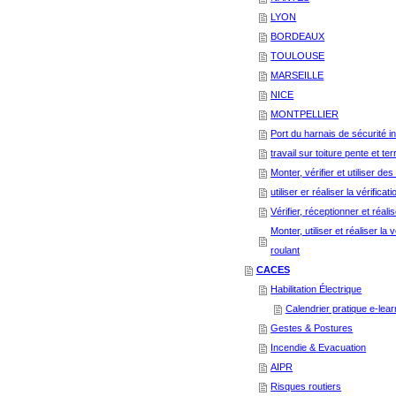
LYON
BORDEAUX
TOULOUSE
MARSEILLE
NICE
MONTPELLIER
Port du harnais de sécurité ini
travail sur toiture pente et ter
Monter, vérifier et utiliser d
utiliser er réaliser la vérific
Vérifier, réceptionner et réa
Monter, utiliser et réaliser la
roulant
CACES
Habilitation Électrique
Calendrier pratique e-lear
Gestes & Postures
Incendie & Evacuation
AIPR
Risques routiers