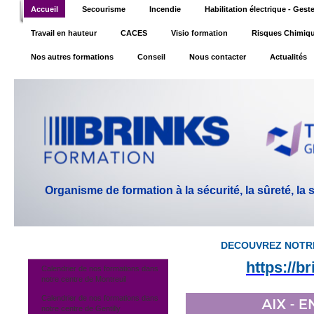
Accueil
Secourisme
Incendie
Habilitation électrique - Ges
Travail en hauteur
CACES
Visio formation
Risques Chimiq
Nos autres formations
Conseil
Nous contacter
Actualités
Organisme de formation à la sécurité, la sûreté, la
DECOUVREZ NOTR
https://b
Calendrier de nos formations dans
notre centre de Montreuil
Calendrier de nos formations dans
notre centre de Gentilly