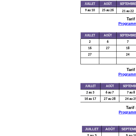
JUILLET
AOÛT
SEPTEMBRE
9 au 10
25 au 26
21 au 22
Tarif
Program
JUILLET
AOÛT
SEPTEMBRE
2
6
7
16
27
18
27
24
Tarif
Program
JUILLET
AOÛT
SEPTEMB
2 au 3
6 au 7
7 au 8
16 au 17
27 au 28
24 au 2
Tarif 
Program
JUILLET
AOÛT
SEPTEM
2 au 3
9 au 1