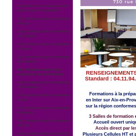
Calendrier de nos formations dans
notre centre de Gennevilliers
Nos formations dans notre antenne
de Lyon
Nos formations dans notre antenne
de Toulouse
Nos formations dans notre antenne
de Tours
Nos formations dans notre antenne
de Bordeaux
Nos formations dans notre
RENSEIGNEMENTS -
antenne de Aix-en-Provence
Standard : 04.11.94.
Nos formations dans notre antenne
de Strasbourg
Formations à la prépar
Nos formations dans notre antenne
en Inter
sur Aix-en-Prov
de Lille
sur la région
conformes 
Nos formations dans notre antenne
de Nantes
3 Salles de formation 
Nos formations dans notre antenne
Accueil ouvert uniq
de Nice
Accès direct par l
Nos formations dans notre antenne
Plusieurs Cellules HT et