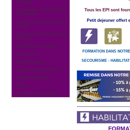
de Rennes
Tous les EPI sont fourn
Nos formations dans notre antenne
de Montpellier
Petit dejeuner offert 
Nos formations dans notre antenne
de Dijon
Nos formations dans notre antenne
de Rouen
Présentation de notre centre
FORMATION DANS NOTR
Nos références
SECOURISME - HABILITAT
Bulletin d'inscription
Conditions générales de vente
DATADOCK & Qualité
RGPD
Accès réservé aux formateurs
FORMAT