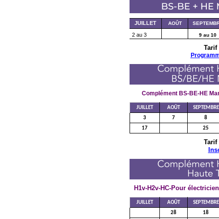
JUILLET
AOÛT
SEPTEMB
2 au 3
9 au 10
Tarif
Program
Complément BS-BE-HE Mano
JUILLET
AOÛT
SEPTEMBRE
3
7
8
17
25
Tarif
Ins
H1v-H2v-HC-Pour électricien 
JUILLET
AOÛT
SEPTEMBRE
28
18