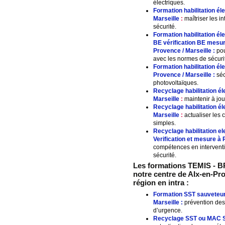
électriques.
Formation habilitation 
Marseille
:
maîtriser les i
sécurité.
Formation habilitation 
BE vérification BE mesur
Provence / Marseille
:
pou
avec les normes de sécuri
Formation habilitation é
Provence / Marseille
:
séc
photovoltaïques.
Recyclage habilitation él
Marseille
:
maintenir à jou
Recyclage habilitation 
Marseille
:
actualiser les 
simples.
Recyclage habilitation e
Verification et mesure à
compétences en intervent
sécurité.
Les formations TEMIS - B
notre centre de
AIx-en-Pro
région en intra :
Formation SST sauveteur 
Marseille
:
prévention des 
d’urgence.
Recyclage SST ou MAC 