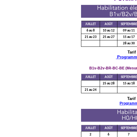
JUILLET
AOÛT
SEPTEMBRE
6 au 8
10 au 12
09 au 11
21 au 23
25 au 27
15 au 17
28 au 30
Tarif
Programm
B1v-B2v-BR-BC-BE (Mesura
JUILLET
AOÛT
SEPTEMBRE
25 au 28
15 au 18
21 au 24
Tarif
Program
JUILLET
AOÛT
SEPTEMBRE
2
6
7