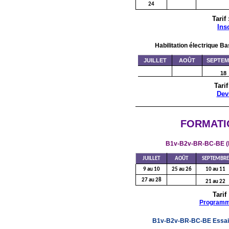
24
Tarif
Ins
Habilitation électrique B
JUILLET
AOÛT
SEPTE
18
Tarif
Dev
FORMATI
B1v-B2v-BR-BC-BE (M
JUILLET
AOÛT
SEPTEMBRE
9 au 10
25 au 26
10 au 11
27 au 28
21 au 22
Tarif
Program
B1v-B2v-BR-BC-BE Essais