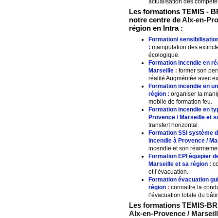
actualisation des compéten
Les formations TEMIS - BR
notre centre de
AIx-en-Pro
région en Intra :
Formation/ sensibilisatio
:
manipulation des extincte
écologique.
Formation incendie en ré
Marseille
:
former son pers
réalité Augméntée avec ex
Formation incendie en un
région :
organiser la manip
mobile de formation feu.
Formation incendie en t
Provence / Marseille
et s
transfert horizontal.
Formation SSI système de
incendie à
Provence / Mar
incendie et son réarmeme
Formation EPI équipier d
Marseille
et sa région :
co
et l’évacuation.
Formation évacuation guid
région
:
connaitre la condu
l’évacuation totale du bâti
Les formations TEMIS-BRI
AIx-en-Provence / Marseil