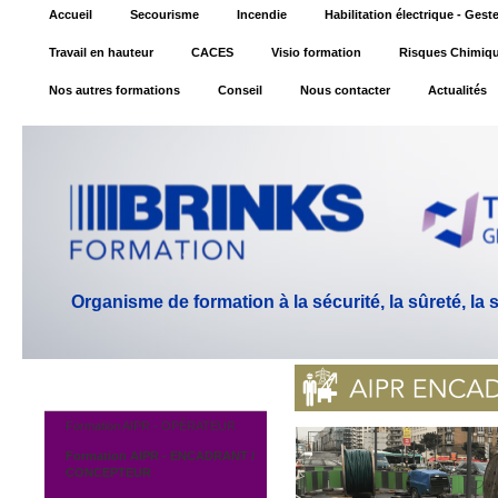
Accueil
Secourisme
Incendie
Habilitation électrique - Ges
Travail en hauteur
CACES
Visio formation
Risques Chimiq
Nos autres formations
Conseil
Nous contacter
Actualités
Organisme de formation à la sécurité, la sûreté, la
Formation AIPR - OPÉRATEUR
Formation AIPR - ENCADRANT /
CONCEPTEUR