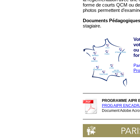
forme de courts QCM ou de 
photos permettent d’examin
Documents Pédagogiques
stagiaire.
Vo
vo
ou
fo
Par
Pr
PROGRAMME AIPR 
PROG AIPR ENCADRA
Document Adobe Acrob