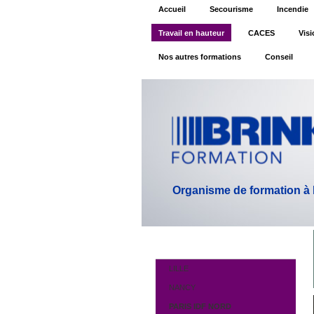
Accueil
Secourisme
Incendie
Travail en hauteur
CACES
Visi
Nos autres formations
Conseil
Organisme de formation à la
LILLE
NANCY
PARIS IDF NORD