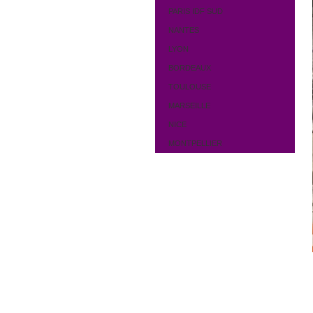
PARIS IDF SUD
NANTES
LYON
BORDEAUX
TOULOUSE
MARSEILLE
NICE
MONTPELLIER