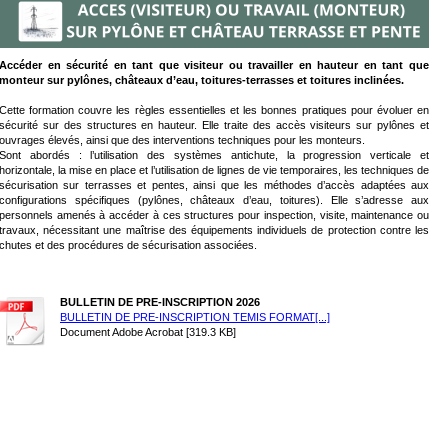
Accéder en sécurité en tant que visiteur ou travailler en hauteur en tant que
monteur sur pylônes, châteaux d’eau, toitures‑terrasses et toitures inclinées.
Cette formation couvre les règles essentielles et les bonnes pratiques pour évoluer en
sécurité sur des structures en hauteur. Elle traite des accès visiteurs sur pylônes et
ouvrages élevés, ainsi que des interventions techniques pour les monteurs.
Sont abordés : l’utilisation des systèmes antichute, la progression verticale et
horizontale, la mise en place et l’utilisation de lignes de vie temporaires, les techniques de
sécurisation sur terrasses et pentes, ainsi que les méthodes d’accès adaptées aux
configurations spécifiques (pylônes, châteaux d’eau, toitures). Elle s’adresse aux
personnels amenés à accéder à ces structures pour inspection, visite, maintenance ou
travaux, nécessitant une maîtrise des équipements individuels de protection contre les
chutes et des procédures de sécurisation associées.
BULLETIN DE PRE-INSCRIPTION 2026
BULLETIN DE PRE-INSCRIPTION TEMIS FORMAT[...]
Document Adobe Acrobat [319.3 KB]