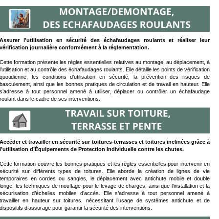
Assurer l’utilisation en sécurité des échafaudages roulants et réaliser leur
vérification journalière conformément à la réglementation.
Cette formation présente les règles essentielles relatives au montage, au déplacement, à
l’utilisation et au contrôle des échafaudages roulants. Elle détaille les points de vérification
quotidienne, les conditions d’utilisation en sécurité, la prévention des risques de
basculement, ainsi que les bonnes pratiques de circulation et de travail en hauteur. Elle
s’adresse à tout personnel amené à utiliser, déplacer ou contrôler un échafaudage
roulant dans le cadre de ses interventions.
Accéder et travailler en sécurité sur toitures‑terrasses et toitures inclinées grâce à
l’utilisation d’Équipements de Protection Individuelle contre les chutes.
Cette formation couvre les bonnes pratiques et les règles essentielles pour intervenir en
sécurité sur différents types de toitures. Elle aborde la création de lignes de vie
temporaires en cordes ou sangles, le déplacement avec antichute mobile et double
longe, les techniques de mouflage pour le levage de charges, ainsi que l’installation et la
sécurisation d’échelles mobiles d’accès. Elle s’adresse à tout personnel amené à
travailler en hauteur sur toitures, nécessitant l’usage de systèmes antichute et de
dispositifs d’assurage pour garantir la sécurité des interventions.