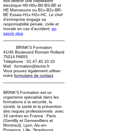
doit détenir une habilitation
électrique H0-H0v-B0-BS-BE et
HE Manoeuvre ou B1v-B2v-BR-
BE Essais-H1v-H2v-HC. Le chef
d'entreprise engage sa
responsabilité pénale, civile et
morale en cas d'accident.
en
savoir plus
BRINK'S Formation
41/45 Boulevard Romain Rolland
75014 PARIS
Téléphone : 01.47.40.10.10
Mail : formation@temis.fr
Vous pouvez également utiliser
notre
formulaire de contact
.
BRINK’S Formation est un
organisme spécialisé dans les
formations à la sécurité, la
sûreté, la santé et la prévention
des risques professionnels avec
16 centres en France : Paris
(Gentilly et Gennevilliers et
Montreul), Lyon, Aix-en-
Provence, Lille, Strasbourg,