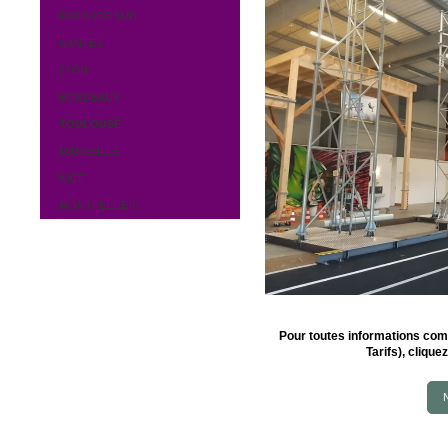
PARIS IDF SUD
NANTES
LYON
BORDEAUX
TOULOUSE
MARSEILLE
NICE
MONTPELLIER
Pour toutes informations comp
Tarifs), clique