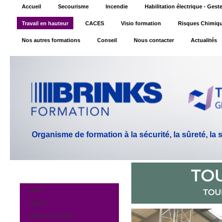
Accueil
Secourisme
Incendie
Habilitation électrique - Ges
Travail en hauteur
CACES
Visio formation
Risques Chimiq
Nos autres formations
Conseil
Nous contacter
Actualités
Organisme de formation à la sécurité, la sûreté, la
LILLE
NANCY
PARIS IDF NORD