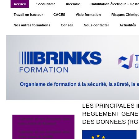
Accueil
Secourisme
Incendie
Habilitation électrique - Ges
Travail en hauteur
CACES
Visio formation
Risques Chimiq
Nos autres formations
Conseil
Nous contacter
Actualités
Organisme de formation à la sécurité, la sûreté, la
LES PRINCIPALES 
REGLEMENT GENER
Calendrier de nos formations dans
DES DONNEES (RG
notre centre de Montreuil
Calendrier de nos formations dans
notre centre de Gentilly