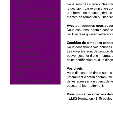
de Rennes
Nous sommes susceptibles d’ut
la décision, par exemple lorsqu
Nos formations dans notre antenne
de Montpellier
une formation ou une opération
thèmes de formation ou inscrire
Nos formations dans notre antenne
de Dijon
Avec qui sommes-nous suscep
Nos formations dans notre antenne
Nous assurons la totale confide
de Rouen
peut se faire qu’avec votre acco
Présentation de notre centre
Combien de temps les conse
Nous conservons vos données da
Nos références
Les objectifs sont de pouvoir dé
Bulletin d'inscription
pouvoir justifier d’une informati
d’une certification ou d’un dia
Conditions générales de vente
DATADOCK & Qualité
Vos droits
Vous disposer de droits sur le
RGPD
notamment d’obtenir communic
Accès réservé aux formateurs
de les adresser à un tiers, de l
opposer à leur traitement.
Vous pouvez exercer vos droit
TEMIS Formation 41-45 boulev