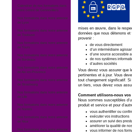
Calendrier de nos formations dans
notre centre de Gennevilliers
Nos formations dans notre antenne
de Lyon
mises en œuvre, dans le respec
Nos formations dans notre antenne
données que nous détenons et t
de Toulouse
provenir :
Nos formations dans notre antenne
de vous directement
de Tours
d’un intermédiaire agissan
d’une source accessible a
Nos formations dans notre antenne
de nos systèmes informat
de Bordeaux
d’autres sociétés
Nos formations dans notre antenne
Vous devez vous assurer que l
de Aix-en-Provence
pertinentes et à jour. Vous dev
tout changement significatif. S
Nos formations dans notre antenne
de Strasbourg
un tiers, vous devez vous assur
Nos formations dans notre antenne
Comment utilisons-nous vos
de Lille
Nous sommes susceptibles d’uti
Nos formations dans notre antenne
produit et service et pour d’autre
de Nantes
vous authentifier ou confi
exécuter vos instructions
Nos formations dans notre antenne
assurer un suivi des prest
de Nice
améliorer la qualité de nos
Nos formations dans notre antenne
vous informer de nos forma