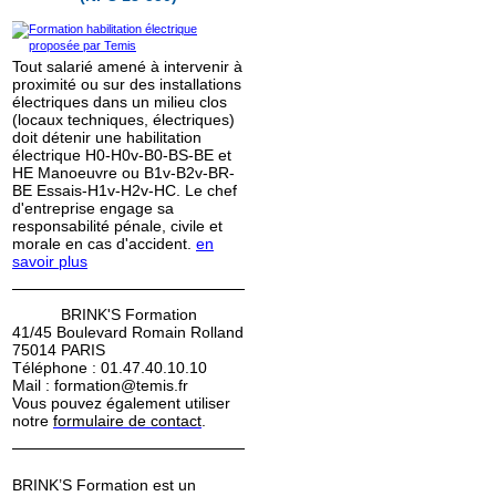
Tout salarié amené à intervenir à
proximité ou sur des installations
électriques dans un milieu clos
(locaux techniques, électriques)
doit détenir une habilitation
électrique H0-H0v-B0-BS-BE et
HE Manoeuvre ou B1v-B2v-BR-
BE Essais-H1v-H2v-HC. Le chef
d'entreprise engage sa
responsabilité pénale, civile et
morale en cas d'accident.
en
savoir plus
BRINK'S Formation
41/45 Boulevard Romain Rolland
75014 PARIS
Téléphone : 01.47.40.10.10
Mail : formation@temis.fr
Vous pouvez également utiliser
notre
formulaire de contact
.
BRINK’S Formation est un