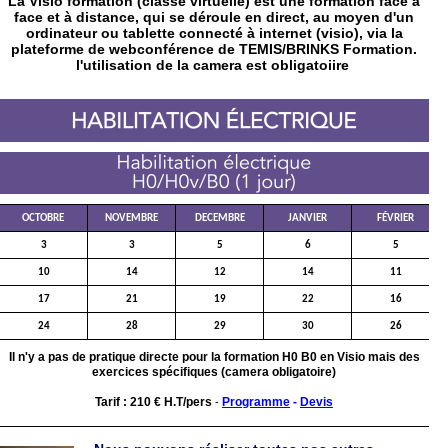
La Visio formation (classe virtuelle) est une formation face à
face et à distance, qui se déroule en direct, au moyen d'un
ordinateur ou tablette connecté à internet (visio), via la
plateforme de webconférence de TEMIS/BRINKS Formation.
l'utilisation de la camera est obligatoiire
OCTOBRE
NOVEMBRE
DECEMBRE
JANVIER
FÉVRIER
3
3
5
6
5
10
14
12
14
11
17
21
19
22
16
24
28
29
30
26
Il n'y a pas de pratique directe pour la formation H0 B0 en Visio mais des
exercices spécifiques (camera obligatoire)
Tarif :
210 € H.T/pers
Programme
-
Devis
-