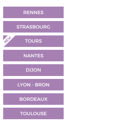
MARS
AVRIL
MAI
JUIN
JUILLET
6
7
4
5
3
12
13
11
11
9
19
22
21
19
17
27
30
29
25
24