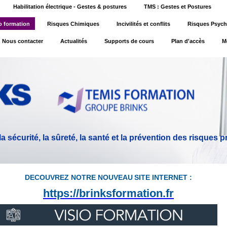
Habilitation électrique - Gestes & postures
TMS : Gestes et Postures
o formation
Risques Chimiques
Incivilités et conflits
Risques Psych
Nous contacter
Actualités
Supports de cours
Plan d'accès
M
 sécurité, la sûreté, la santé et la prévention des risques 
DECOUVREZ NOTRE NOU
VEAU
SITE INTERNET :
https://brinksformation.fr