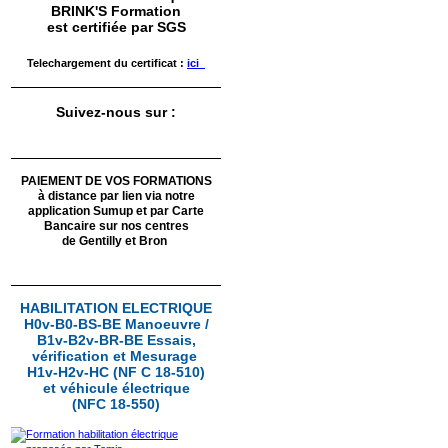
BRINK'S Formation
est certifiée par SGS
CEMBRE
Telechargement du certificat :
ici
 au 16
Suivez-nous sur :
PAIEMENT DE VOS FORMATIONS
CEMBRE
à distance par lien via notre
application Sumup
et par Carte
 au 16
Bancaire sur nos centres
de Gentilly et Bron
HABILITATION ELECTRIQUE
H0v-B0-BS-BE Manoeuvre /
B1v-B2v-BR-BE Essais,
vérification et Mesurage
CEMBRE
H1v-H2v-HC (NF C 18-510)
17
et véhicule électrique
(NFC 18-550)