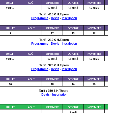
DÉ
JUILLET
AOÛT
SEPTEMBRE
OCTOBRE
NOVEMBRE
17
9 au 10
17 au 18
15 au 16
19 au 20
Tarif : 410 € H.T/pers
Programme
-
Devis
-
Inscription
DÉ
JUILLET
AOÛT
SEPTEMBRE
OCTOBRE
NOVEMBRE
9
17
15
19
Tarif : 210 € H.T/pers
Programme
-
Devis
-
Inscription
DÉ
JUILLET
AOÛT
SEPTEMBRE
OCTOBRE
NOVEMBRE
17
9 au 10
17 au 18
15 au 16
19 au 20
Tarif : 320 € H.T/pers
Programme
-
Devis
-
Inscription
DÉ
JUILLET
AOÛT
SEPTEMBRE
OCTOBRE
NOVEMBRE
10
18
16
20
Tarif : 250 € H.T/pers
Devis
-
Inscription
DÉ
JUILLET
AOÛT
SEPTEMBRE
OCTOBRE
NOVEMBRE
10
7 au 8