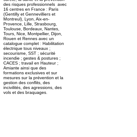
des risques professionnels avec
16 centres en France : Paris
(Gentilly et Gennevilliers et
Montreul), Lyon, Aix-en-
Provence, Lille, Strasbourg,
CEMBRE
Toulouse, Bordeaux, Nantes,
9
Tours, Nice, Montpellier, Dijon,
Rouen et Rennes avec un
catalogue complet : Habilitation
électrique tous niveaux ;
secourisme, SST ; sécurité
incendie ; gestes & postures ;
CACES ; travail en Hauteur ;
Amiante ainsi que des
formations exclusives et sur
mesures sur la prévention et la
gestion des conflits, des
incivilités, des agressions, des
vols et des braquages.