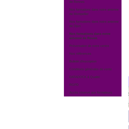
de Rennes
Nos formations dans notre antenne
de Montpellier
Nos formations dans notre antenne
de Dijon
Nos formations dans notre
antenne de Rouen
Présentation de notre centre
Nos références
Bulletin d'inscription
Conditions générales de vente
DATADOCK & Qualité
RGPD
Accès réservé aux formateurs