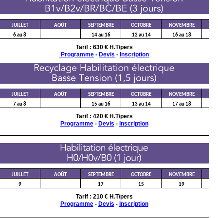
DÉ
JUILLET
AOÛT
SEPTEMBRE
OCTOBRE
NOVEMBRE
14
6 au 8
14 au 16
12 au 14
16 au 18
Tarif : 630 € H.T/pers
Programme
-
Devis
-
Inscription
DÉ
JUILLET
AOÛT
SEPTEMBRE
OCTOBRE
NOVEMBRE
15
7 au 8
15 au 16
13 au 14
17 au 18
Tarif : 420 € H.T/pers
Programme
-
Devis
-
Inscription
DÉ
JUILLET
AOÛT
SEPTEMBRE
OCTOBRE
NOVEMBRE
9
17
15
19
Tarif : 210 € H.T/pers
Programme
-
Devis
-
Inscription