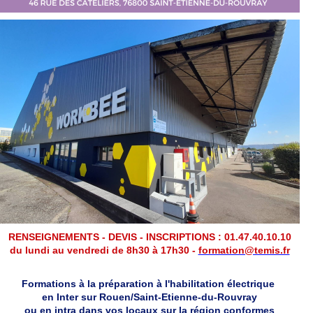
RENSEIGNEMENTS - DEVIS - INSCRIPTIONS : 01.47.40.10.10
du lundi au vendredi de 8h30 à 17h30 -
formation@temis.fr
Formations à la préparation à l'habilitation électrique
en Inter
sur Rouen/Saint-Etienne-du-Rouvray
ou en intra dans vos locaux
sur la région
conformes