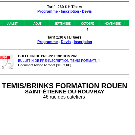
Tarif : 260 € H.T/pers
Programme
-
Inscription
-
Devis
JUILLET
AOÛT
SEPTEMBRE
OCTOBRE
NOVEMBRE
DÉ
9
Tarif :130 € H.T/pers
Programme
-
Devis
-
Inscription
BULLETIN DE PRE-INSCRIPTION 2026
BULLETIN DE PRE-INSCRIPTION TEMIS FORMAT[...]
Document Adobe Acrobat [319.3 KB]
TEMIS/BRINKS FORMATION ROUEN
SAINT-ÉTIENNE-DU-ROUVRAY
46 rue des cateliers