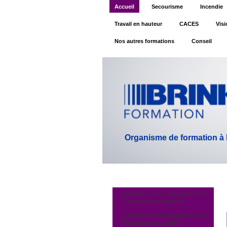
Accueil
Secourisme
Incendie
Travail en hauteur
CACES
Visi
Nos autres formations
Conseil
Organisme de formation à la
Calendrier de nos formations dans
notre centre de Montreuil
Calendrier de nos formations dans
notre centre de Gentilly