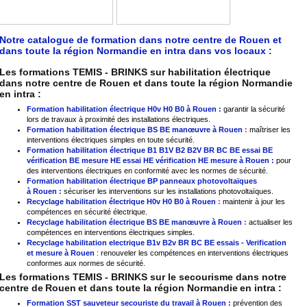
Notre catalogue de formation dans notre centre de Rouen et
dans toute la région Normandie en intra dans vos locaux :
Les formations TEMIS - BRINKS sur habilitation électrique
dans notre centre de Rouen et dans toute la région Normandie
en intra :
Formation habilitation électrique H0v H0 B0 à Rouen :
garantir la sécurité
lors de travaux à proximité des installations électriques.
Formation habilitation électrique BS BE manœuvre à
Rouen
:
maîtriser les
interventions électriques simples en toute sécurité.
Formation habilitation électrique B1 B1V B2 B2V BR BC BE essai BE
vérification BE mesure HE essai HE vérification HE mesure à
Rouen
:
pour
des interventions électriques en conformité avec les normes de sécurité.
Formation habilitation électrique BP panneaux photovoltaïques
à
Rouen
:
sécuriser les interventions sur les installations photovoltaïques.
Recyclage habilitation électrique
H0v H0 B0 à Rouen
:
maintenir à jour les
compétences en sécurité électrique.
Recyclage habilitation électrique BS BE manœuvre à
Rouen
:
actualiser les
compétences en interventions électriques simples.
Recyclage habilitation electrique B1v B2v BR BC BE essais - Verification
et mesure à
Rouen
: renouveler les compétences en interventions électriques
conformes aux normes de sécurité.
Les formations TEMIS - BRINKS sur le secourisme dans notre
centre de
Rouen
et dans toute la région
Normandie
en intra :
Formation SST sauveteur secouriste du travail à
Rouen
:
prévention des