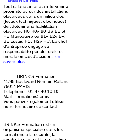
CEMBRE
Tout salarié amené à intervenir à
 au 18
proximité ou sur des installations
électriques dans un milieu clos
(locaux techniques, électriques)
doit détenir une habilitation
électrique H0-H0v-B0-BS-BE et
CEMBRE
HE Manoeuvre ou B1v-B2v-BR-
BE Essais-H1v-H2v-HC. Le chef
17
d'entreprise engage sa
responsabilité pénale, civile et
morale en cas d'accident.
en
savoir plus
CEMBRE
 au 18
BRINK'S Formation
41/45 Boulevard Romain Rolland
75014 PARIS
Téléphone : 01.47.40.10.10
Mail : formation@temis.fr
CEMBRE
Vous pouvez également utiliser
18
notre
formulaire de contact
.
BRINK’S Formation est un
organisme spécialisé dans les
CEMBRE
formations à la sécurité, la
sûreté, la santé et la prévention
 au 11