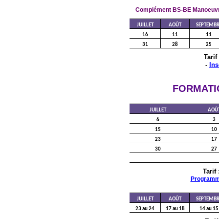
Complément BS-BE Manoeuvre 
JUILLET
AOÛT
SEPTEMBR
16
11
11
31
28
25
Tarif
-
Ins
FORMATI
JUILLET
AOÛ
6
3
15
10
23
17
30
27
Tarif
Program
JUILLET
AOÛT
SEPTEMBR
23 au 24
17 au 18
14 au 15