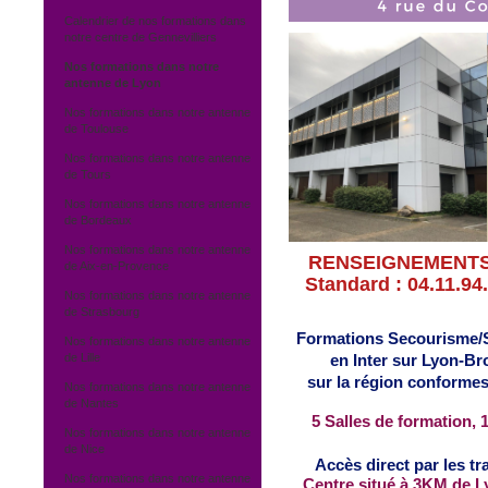
Calendrier de nos formations dans
notre centre de Gennevilliers
Nos formations dans notre
antenne de Lyon
Nos formations dans notre antenne
de Toulouse
Nos formations dans notre antenne
de Tours
Nos formations dans notre antenne
de Bordeaux
Nos formations dans notre antenne
RENSEIGNEMENTS -
de Aix-en-Provence
Standard : 04.11.94.
Nos formations dans notre antenne
de Strasbourg
Formations Secourisme/SS
Nos formations dans notre antenne
de Lille
en Inter
sur Lyon-Bro
sur la région
conformes 
Nos formations dans notre antenne
de Nantes
5 Salles de formation, 
Nos formations dans notre antenne
de Nice
Accès direct par les t
Nos formations dans notre antenne
Centre situé à 3KM de L