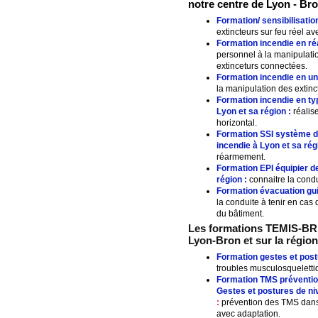
notre centre de Lyon - Bron
Formation/ sensibilisatio
extincteurs sur feu réel a
Formation incendie en r
personnel à la manipulati
extinceturs connectées.
Formation incendie en uni
la manipulation des extinc
Formation incendie en t
Lyon et sa région :
réalise
horizontal.
Formation SSI système de
incendie à Lyon et sa rég
réarmement.
Formation EPI équipier d
région :
connaitre la condu
Formation évacuation guid
la conduite à tenir en cas 
du bâtiment.
Les formations TEMIS-BRI
Lyon-Bron et sur la région
Formation gestes et postu
troubles musculosquelettiq
Formation TMS préventio
Gestes et postures de niv
:
prévention des TMS dans l
avec adaptation.