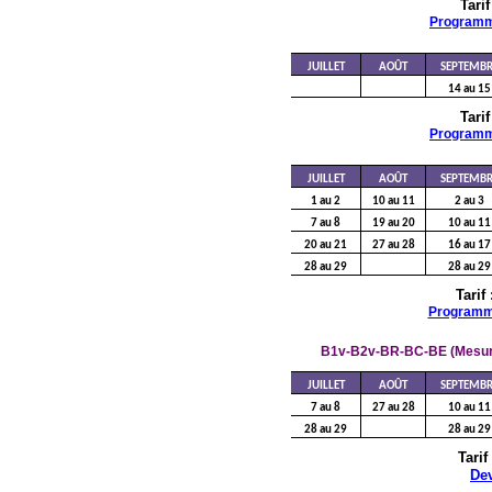
Tarif 
Program
JUILLET
AOÛT
SEPTEMBR
14 au 15
Tarif 
Program
JUILLET
AOÛT
SEPTEMBR
1 au 2
10 au 11
2 au 3
7 au 8
19 au 20
10 au 11
20 au 21
27 au 28
16 au 17
28 au 29
28 au 29
Tarif
Program
B1v-B2v-BR-BC-BE (Mesura
JUILLET
AOÛT
SEPTEMBR
7 au 8
27 au 28
10 au 11
28 au 29
28 au 29
Tarif
De