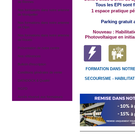
de Rennes
Tous les EPI sont f
Nos formations dans notre antenne
1 espace pratique p
de Montpellier
Parking gratuit 
Nos formations dans notre antenne
de Dijon
Nouveau : Habilitati
Nos formations dans notre antenne
Photovoltaique en initia
de Rouen
Présentation de notre centre
Nos références
Bulletin d'inscription
FORMATION DANS NOTR
Conditions générales de vente
SECOURISME - HABILITAT
DATADOCK & Qualité
RGPD
Accès réservé aux formateurs