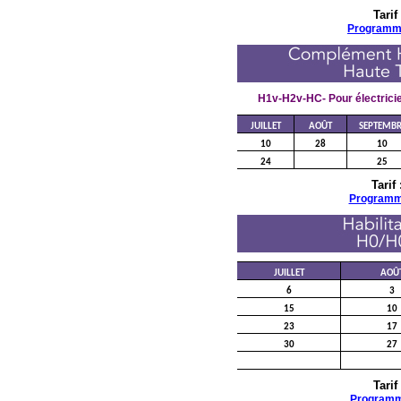
Tarif
P
rogram
H1v-H2v-HC- Pour électricien
JUILLET
AOÛT
SEPTEMBR
10
28
10
24
25
Tarif
Program
JUILLET
AOÛ
6
3
15
10
23
17
30
27
Tarif
Program