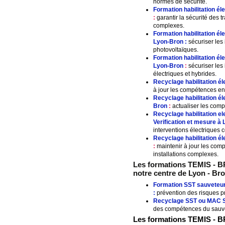
normes de sécurité.
Formation habilitation é
:
garantir la sécurité des t
complexes.
Formation habilitation é
Lyon-Bron :
sécuriser les 
photovoltaïques.
Formation habilitation él
Lyon-Bron
:
sécuriser les 
électriques et hybrides.
Recyclage habilitation él
à jour les compétences en 
Recyclage habilitation 
Bron
:
actualiser les comp
Recyclage habilitation e
Verification et mesure à
interventions électriques
Recyclage habilitation 
:
maintenir à jour les comp
installations complexes.
Les formations TEMIS - B
notre centre de Lyon - Bron
Formation SST sauveteur 
:
prévention des risques pr
Recyclage SST ou MAC S
des compétences du sauvet
Les formations TEMIS - BR