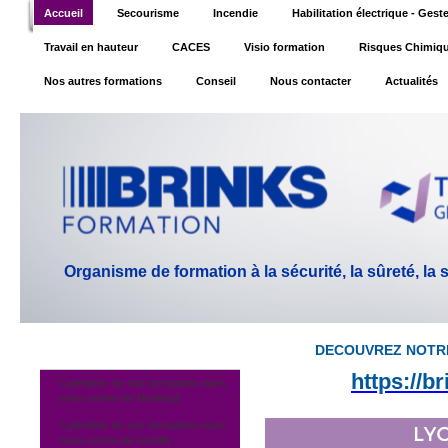
Accueil
Secourisme
Incendie
Habilitation électrique - Ges
Travail en hauteur
CACES
Visio formation
Risques Chimiq
Nos autres formations
Conseil
Nous contacter
Actualités
Organisme de formation à la sécurité, la sûreté, la
DECOUVREZ NOTR
https://b
Calendrier de nos formations dans
notre centre de Montreuil
Calendrier de nos formations dans
notre centre de Gentilly