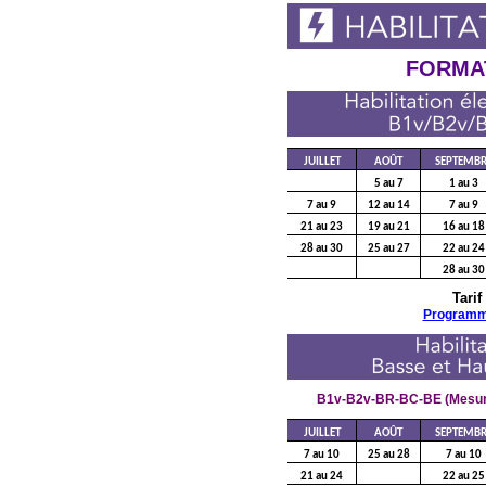
FORMAT
JUILLET
AOÛT
SEPTEMBR
5 au 7
1 au 3
7 au 9
12 au 14
7 au 9
21 au 23
19 au 21
16 au 18
28 au 30
25 au 27
22 au 24
28 au 30
Tarif
Program
B1v-B2v-BR-BC-BE (Mesura
JUILLET
AOÛT
SEPTEMBR
7 au 10
25 au 28
7 au 10
21 au 24
22 au 25