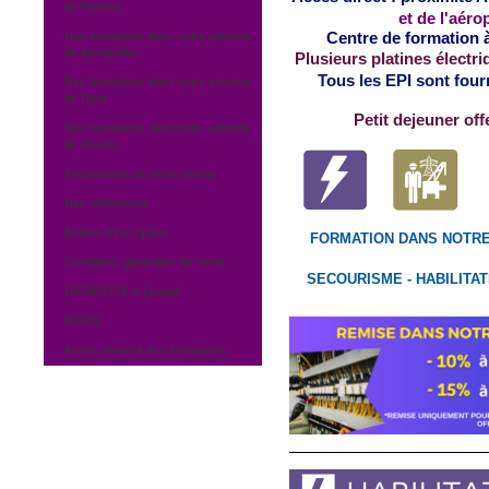
de Rennes
et de l'aér
Centre de formation à 
Nos formations dans notre antenne
de Montpellier
Plusieurs platines électr
Tous les EPI sont fourn
Nos formations dans notre antenne
de Dijon
Petit dejeuner off
Nos formations dans notre antenne
de Rouen
Présentation de notre centre
Nos références
Bulletin d'inscription
FORMATION DANS NOTR
Conditions générales de vente
SECOURISME - HABILITAT
DATADOCK & Qualité
RGPD
Accès réservé aux formateurs