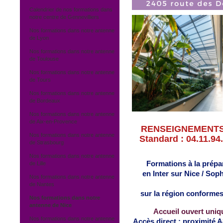
Calendrier de nos formations dans
notre centre de Gennevilliers
Nos formations dans notre antenne
de Lyon
Nos formations dans notre antenne
de Toulouse
Nos formations dans notre antenne
de Tours
Nos formations dans notre antenne
de Bordeaux
Nos formations dans notre antenne
de Aix-en-Provence
RENSEIGNEMENTS -
Nos formations dans notre antenne
Standard : 04.11.94.
de Strasbourg
Nos formations dans notre antenne
Formations à la prépar
de Lille
en Inter
sur Nice / Soph
Nos formations dans notre antenne
de Nantes
sur la région
conformes 
Nos formations dans notre
antenne de Nice
Accueil ouvert uniq
Nos formations dans notre antenne
Accès direct : proximité 