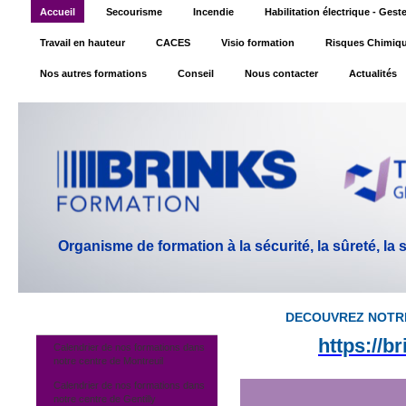
Accueil
Secourisme
Incendie
Habilitation électrique - Ges
Travail en hauteur
CACES
Visio formation
Risques Chimiq
Nos autres formations
Conseil
Nous contacter
Actualités
Organisme de formation à la sécurité, la sûreté, la
DECOUVREZ NOTR
https://b
Calendrier de nos formations dans
notre centre de Montreuil
Calendrier de nos formations dans
notre centre de Gentilly