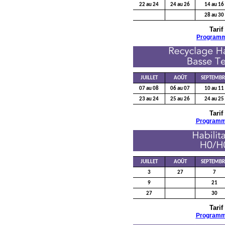
22 au 24
24 au 26
14 au 16
28 au 30
Tarif
Program
JUILLET
AOÛT
SEPTEMBR
07 au 08
06 au 07
10 au 11
23 au 24
25 au 26
24 au 25
Tarif
Program
JUILLET
AOÛT
SEPTEMBR
3
27
7
9
21
27
30
Tarif
Program