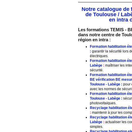
Notre catalogue de 
de Toulouse / Labè
en intra 
Les formations TEMIS - BR
dans notre centre de Toulo
région en intra :
Formation habilitation é
:
garantir la sécurité lors 
électriques.
Formation habilitation 
Labège
:
maîtriser les int
sécurité.
Formation habilitation 
BE vérification BE mesur
Toulouse - Labège
:
pour d
avec les normes de sécuri
Formation habilitation é
Toulouse - Labège
:
sécuri
photovoltaïques.
Recyclage habilitation él
:
maintenir à jour les comp
Recyclage habilitation 
Labège
:
actualiser les co
simples.
Recyclage habilitation e