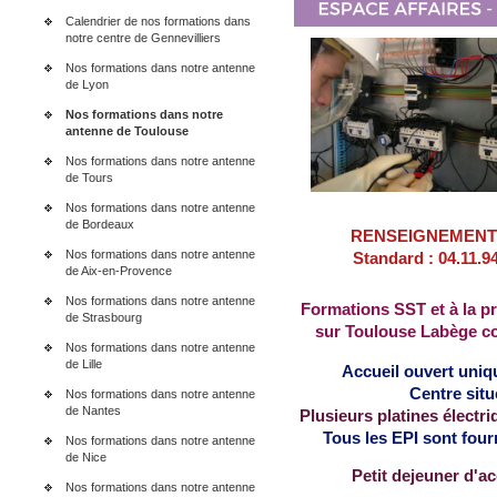
Calendrier de nos formations dans
notre centre de Gennevilliers
Nos formations dans notre antenne
de Lyon
Nos formations dans notre
antenne de Toulouse
Nos formations dans notre antenne
de Tours
Nos formations dans notre antenne
de Bordeaux
RENSEIGNEMENTS 
Nos formations dans notre antenne
Standard : 04.11.94
de Aix-en-Provence
Nos formations dans notre antenne
Formations SST et à la pré
de Strasbourg
sur Toulouse Labège c
Nos formations dans notre antenne
de Lille
Accueil ouvert uniq
Centre sit
Nos formations dans notre antenne
de Nantes
Plusieurs platines électr
Tous les EPI sont fourn
Nos formations dans notre antenne
de Nice
Petit dejeuner d'ac
Nos formations dans notre antenne