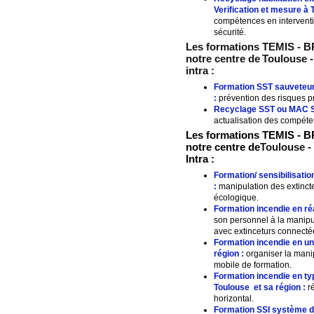
Verification et mesure à
compétences en intervent
sécurité.
Les formations TEMIS - B
notre centre de
Toulouse 
intra :
Formation SST sauveteur 
:
prévention des risques pr
Recyclage SST ou MAC 
actualisation des compéten
Les formations TEMIS - BR
notre centre de
Toulouse -
Intra :
Formation/ sensibilisatio
:
manipulation des extincte
écologique.
Formation incendie en ré
son personnel à la manipu
avec extinceturs connecté
Formation incendie en un
région :
organiser la manip
mobile de formation.
Formation incendie en t
Toulouse
et sa région :
ré
horizontal.
Formation SSI système de