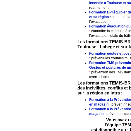
incendie à
Toulouse
et sa
réarmement.
Formation EPI équipier d
et sa région :
connaitre la
l’évacuation.
Formation évacuation guid
:
connaitre la conduite à t
l’évacuation totale du bâti
Les formations TEMIS-BRI
Toulouse - Labège
et sur 
Formation gestes et post
:
prévenir les troubles musc
Formation TMS préventio
Gestes et postures de ni
:
prévention des TMS dans l
avec adaptation.
Les formations TEMIS-BRIN
des incivilites, conflits e
sur la région en intra :
Formation à la Prévention 
en magasin :
prévenir ris
Formation à la Préventio
magasin :
prévenir risque
Vous avez un
l'équipe TE
est disponible au : 