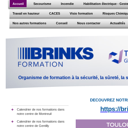
Accueil
Secourisme
Incendie
Habilitation électrique - Ges
Travail en hauteur
CACES
Visio formation
Risques Chimiq
Nos autres formations
Conseil
Nous contacter
Actualités
Organisme de formation à la sécurité, la sûreté, la
DECOUVREZ NOTR
https://b
Calendrier de nos formations dans
notre centre de Montreuil
Calendrier de nos formations dans
notre centre de Gentilly