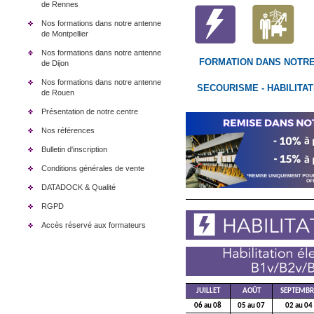
de Rennes
Nos formations dans notre antenne
de Montpellier
Nos formations dans notre antenne
FORMATION DANS NOTR
de Dijon
Nos formations dans notre antenne
SECOURISME - HABILITAT
de Rouen
Présentation de notre centre
Nos références
Bulletin d'inscription
Conditions générales de vente
DATADOCK & Qualité
RGPD
Accès réservé aux formateurs
JUILLET
AOÛT
SEPTEMBR
06 au 08
05 au 07
02 au 04