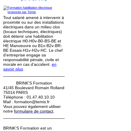
Tout salarié amené à intervenir à
proximité ou sur des installations
électriques dans un milieu clos
(locaux techniques, électriques)
doit détenir une habilitation
électrique H0-H0v-B0-BS-BE et
HE Manoeuvre ou B1v-B2v-BR-
BE Essais-H1v-H2v-HC. Le chef
d'entreprise engage sa
responsabilité pénale, civile et
morale en cas d'accident.
en
savoir plus
BRINK'S Formation
41/45 Boulevard Romain Rolland
75014 PARIS
Téléphone : 01.47.40.10.10
Mail : formation@temis.fr
Vous pouvez également utiliser
notre
formulaire de contact
.
BRINK’S Formation est un