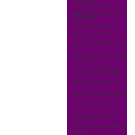
Essai-BR-BC-BE
mesurage/vérification/essai
Habilitation électrique B1v-B2v-
BC-BR/H1v-H2v
Habilitation électrique BF / HF
Habilitation électrique VL ML
Recyclage Habilitation électrique H0
H0v B0
Recyclage Habilitation électrique BS-
BE Manoeuvre
Recyclage Habilitation électrique
Basse Tension B1v B2v BR BC
Recyclage Habilitation électrique
Basse et Haute Tension
Habilitation électrique Photovoltaïque
BP
Notions de Base en électricité
Manuels de prévention du risque
électrique + Kit NF C 18-510
Vos questions sur les habilitations
électriques