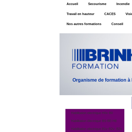
Accueil
Secourisme
Incendie
Travail en hauteur
CACES
Visi
Nos autres formations
Conseil
Organisme de formation à la
Habilitation electrique H0v-B0
Habilitation électrique BS-BE-HE
Habilitation electrique B1v-B2v- B2v