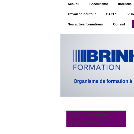
Accueil
Secourisme
Incendie
Travail en hauteur
CACES
Visi
Nos autres formations
Conseil
Organisme de formation à la
Qualité & réclamations
Règlement intérieur