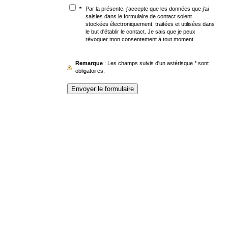
*
Par la présente, j'accepte que les données que j'ai
saisies dans le formulaire de contact soient
stockées électroniquement, traitées et utilisées dans
le but d'établir le contact. Je sais que je peux
révoquer mon consentement à tout moment.
Remarque
: Les champs suivis d'un astérisque
*
sont
obligatoires.