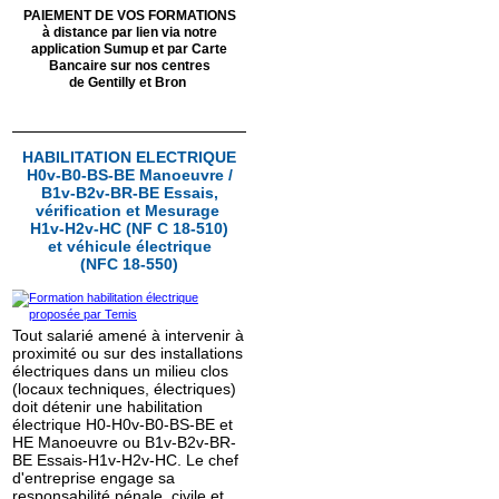
PAIEMENT DE VOS FORMATIONS
à distance par lien via notre
application Sumup
et par Carte
Bancaire sur nos centres
de Gentilly et Bron
HABILITATION ELECTRIQUE
H0v-B0-BS-BE Manoeuvre /
B1v-B2v-BR-BE Essais,
vérification et Mesurage
H1v-H2v-HC (NF C 18-510)
et véhicule électrique
(NFC 18-550)
Tout salarié amené à intervenir à
proximité ou sur des installations
électriques dans un milieu clos
(locaux techniques, électriques)
doit détenir une habilitation
électrique H0-H0v-B0-BS-BE et
HE Manoeuvre ou B1v-B2v-BR-
BE Essais-H1v-H2v-HC. Le chef
d'entreprise engage sa
responsabilité pénale, civile et